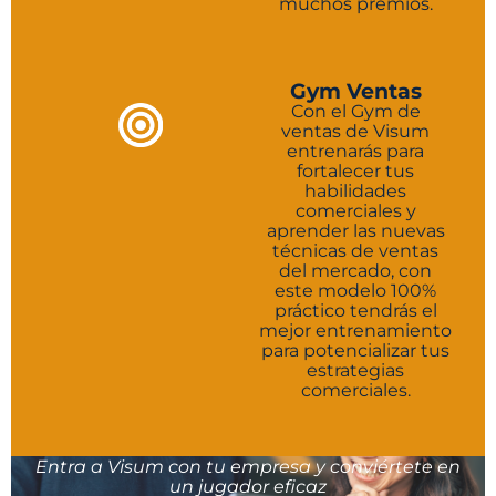
muchos premios.
Gym Ventas
Con el Gym de
ventas de Visum
entrenarás para
fortalecer tus
habilidades
comerciales y
aprender las nuevas
técnicas de ventas
del mercado, con
este modelo 100%
práctico tendrás el
mejor entrenamiento
para potencializar tus
estrategias
comerciales.
Entra a Visum con tu empresa y conviértete en
un jugador eficaz