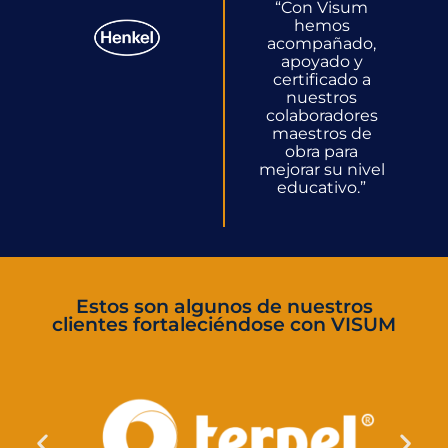
“
Con Visum
hemos
acompañado,
apoyado y
certificado a
nuestros
colaboradores
maestros de
obra para
mejorar su nivel
educativo.
”
Estos son algunos de nuestros
clientes fortaleciéndose con VISUM