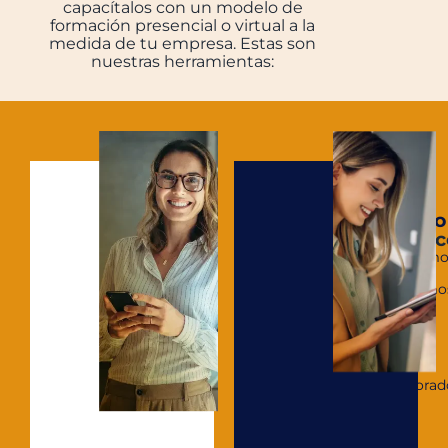
capacítalos con un modelo de
formación presencial o virtual a la
medida de tu empresa. Estas son
nuestras herramientas:
Diseño
Instruc
Diseñamo
y
planeamo
lo
que
tú
y
tus
colaborad
verán
en
cada